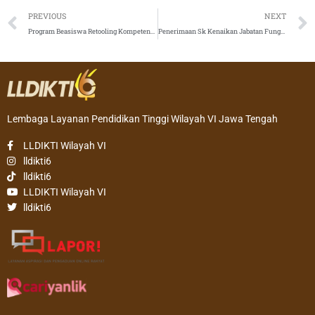
Prev
PREVIOUS
NEXT
Program Beasiswa Retooling Kompetensi Vokasi Dosen Pendidikan Tinggi Vokasi TA 2019
Penerimaan Sk Kenaikan Jabatan Fungsional Dosen Asisten Ahli dan Lektor
Lembaga Layanan Pendidikan Tinggi Wilayah VI Jawa Tengah
LLDIKTI Wilayah VI
lldikti6
lldikti6
LLDIKTI Wilayah VI
lldikti6