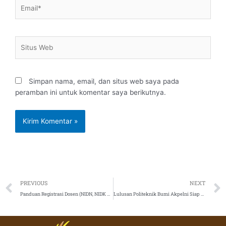
Email*
Situs
Web
Simpan nama, email, dan situs web saya pada
peramban ini untuk komentar saya berikutnya.
Prev
PREVIOUS
NEXT
Panduan Registrasi Dosen (NIDN, NIDK dan NUP)
Lulusan Politeknik Bumi Akpelni Siap Menjadi Pelopor Pengembangan Industri Maritim