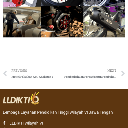
Prev
PREVIOUS
NEXT
Materi Pelatihan AMI Angkatan 1
Pemberitahuan Perpanjangan Pembukaan Jabatan Akademik Dosen ke Lektor Kepala dan Profesor Non BUP penilaian Gelombang I
Lembaga Layanan Pendidikan Tinggi Wilayah VI Jawa Tengah
LLDIKTI Wilayah VI