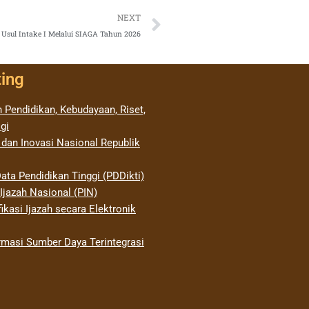
Next
NEXT
Usul Intake I Melalui SIAGA Tahun 2026
ting
 Pendidikan, Kebudayaan, Riset,
gi
 dan Inovasi Nasional Republik
ata Pendidikan Tinggi (PDDikti)
jazah Nasional (PIN)
ikasi Ijazah secara Elektronik
rmasi Sumber Daya Terintegrasi