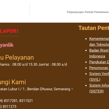
Perpanjangan Periode Penerimaan 
Tautan Pen
Kementerian
dan Teknolo
Badan Riset
u Pelayanan
Indonesia
Pangkalan D
Kamis : 08.00 s/d 15.30 Jum’at : 08.00 s/d
Penomoran I
Sistem Verif
(SIVIL)
ungi Kami
Sistem Info
yatan Luhur I / 1 , Bendan Dhuwur, Semarang –
(SISTER)
24) 8317281, 8311521
4) 8311273