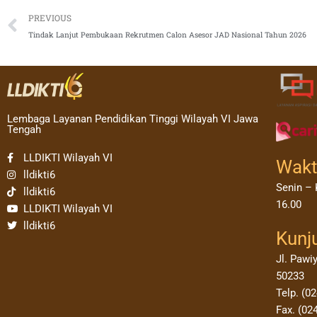
Prev
PREVIOUS
Tindak Lanjut Pembukaan Rekrutmen Calon Asesor JAD Nasional Tahun 2026
Lembaga Layanan Pendidikan Tinggi Wilayah VI Jawa
Tengah
LLDIKTI Wilayah VI
Wakt
lldikti6
Senin – 
lldikti6
16.00
LLDIKTI Wilayah VI
lldikti6
Kunj
Jl. Pawi
50233
Telp. (0
Fax. (02