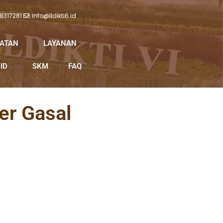
 8317281
info@lldikti6.id
IATAN
LAYANAN
ID
SKM
FAQ
er Gasal