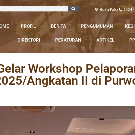
Buka Peta
(024)
OME
PROFIL
BERITA
PENGUMUMAN
KEG
DIREKTORI
PERATURAN
ARTIKEL
PP
Gelar Workshop Pelapora
025/Angkatan II di Purw