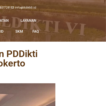
 8317281
info@lldikti6.id
IATAN
LAYANAN
ID
SKM
FAQ
n PDDikti
okerto