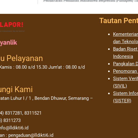
Pendaftaran Pemilihan Mahasiswa Berprestasi (Pilmapres) 
Tautan Pen
Kementerian
dan Teknolo
Badan Riset
u Pelayanan
Indonesia
Pangkalan D
Kamis : 08.00 s/d 15.30 Jum’at : 08.00 s/d
Penomoran I
Sistem Verif
(SIVIL)
ungi Kami
Sistem Info
yatan Luhur I / 1 , Bendan Dhuwur, Semarang –
(SISTER)
24) 8317281, 8311521
4) 8311273
nfo@lldikti6.id
n : pengaduan@lldikti6.id