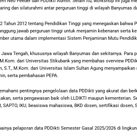
tem Neo Feeder dan PDDikti Admin. Selain itu, workshop ini juga m
ring dan silaturahmi antar perguruan tinggi di wilayah Banyumas d
2 Tahun 2012 tentang Pendidikan Tinggi yang menegaskan bahwa 
anggung jawab perguruan tinggi untuk menjamin kebenaran serta ke
sumber utama dalam implementasi Sistem Penjaminan Mutu Pendidika
 di Jawa Tengah, khususnya wilayah Banyumas dan sekitarnya. Para 
 M.Kom. dari Universitas Stikubank yang membahas overview PDDik
ron, S.T., M.Kom. dari Universitas Islam Sultan Agung menyampaikan
min, serta pembahasan PEPA.
memahami pentingnya pengelolaan data PDDikti yang akurat dan berk
akan, serta pengawasan baik oleh LLDIKTI maupun kementerian. Sela
 SAPTO, IKU, beasiswa mahasiswa, BKD dosen, sertifikasi dosen, SI
painya pelaporan data PDDikti Semester Gasal 2025/2026 di lingk