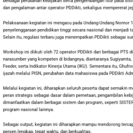
berbagai perubahan kebijakan serta pengembangan fitur pada sis
dan pengalaman antar operator PDDikti, sekaligus mempererat jeja
Pelaksanaan kegiatan ini mengacu pada Undang-Undang Nomor 1
penyelenggaraan pendidikan tinggi secara nasional dan menjadi t
Selain itu, regulasi terbaru juga menempatkan PDDikti sebagai 
Workshop ini diikuti oleh 72 operator PDDikti dari berbagai PTS
narasumber yang kompeten di bidangnya, diantaranya Sugiyamta,
Feeder, serta Indikator Kinerja Utama (IKU). Sementara itu, Ghuf
ijazah melalui PISN, perubahan data mahasiswa pada PDDikti Ad
Melalui kegiatan ini, diharapkan seluruh peserta dapat semakin 
peran strategis sebagai dasar dalam pemetaan, pengambilan kebij
dimanfaatkan dalam berbagai sistem dan program, seperti SISTER,
program nasional lainnya.
Sebagai output, kegiatan ini diharapkan mampu mendorong terca
persen lengkap, tepat waktu, dan berkualitas.