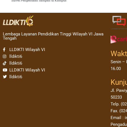
Survei Pengelolaan Sampah di Kampus
Lembaga Layanan Pendidikan Tinggi Wilayah VI Jawa
Tengah
LLDIKTI Wilayah VI
Wakt
lldikti6
Senin – 
lldikti6
16.00
LLDIKTI Wilayah VI
lldikti6
Kunj
Jl. Pawi
50233
Telp. (0
Fax. (02
Email : i
Pengadua