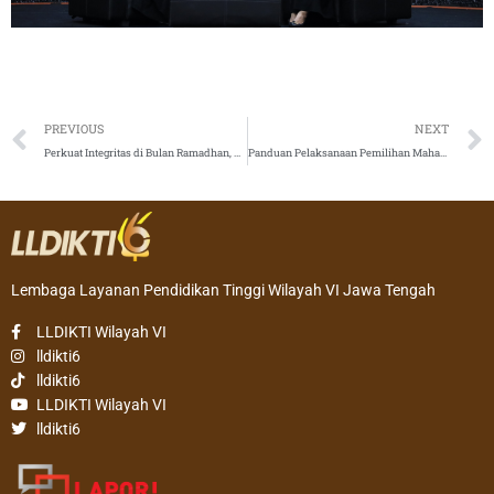
Prev
PREVIOUS
NEXT
Perkuat Integritas di Bulan Ramadhan, LLDIKTI Wilayah VI Gelar Peningkatan Kapasitas Pegawai
Panduan Pelaksanaan Pemilihan Mahasiswa Berprestasi (PILMAPRES) 2026
Lembaga Layanan Pendidikan Tinggi Wilayah VI Jawa Tengah
LLDIKTI Wilayah VI
lldikti6
lldikti6
LLDIKTI Wilayah VI
lldikti6