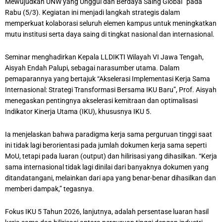
Mewujudkan UNW yang Unggul dan Berdaya Saing Global” pada
Rabu (5/3). Kegiatan ini menjadi langkah strategis dalam
memperkuat kolaborasi seluruh elemen kampus untuk meningkatkan
mutu institusi serta daya saing di tingkat nasional dan internasional.
Seminar menghadirkan Kepala LLDIKTI Wilayah VI Jawa Tengah,
Aisyah Endah Palupi, sebagai narasumber utama. Dalam
pemaparannya yang bertajuk “Akselerasi Implementasi Kerja Sama
Internasional: Strategi Transformasi Bersama IKU Baru”, Prof. Aisyah
menegaskan pentingnya akselerasi kemitraan dan optimalisasi
Indikator Kinerja Utama (IKU), khususnya IKU 5.
Ia menjelaskan bahwa paradigma kerja sama perguruan tinggi saat
ini tidak lagi berorientasi pada jumlah dokumen kerja sama seperti
MoU, tetapi pada luaran (output) dan hilirisasi yang dihasilkan. “Kerja
sama internasional tidak lagi dinilai dari banyaknya dokumen yang
ditandatangani, melainkan dari apa yang benar-benar dihasilkan dan
memberi dampak,” tegasnya.
Fokus IKU 5 Tahun 2026, lanjutnya, adalah persentase luaran hasil