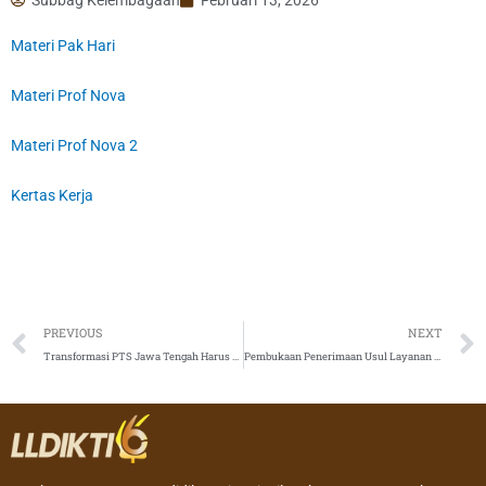
Materi Pak Hari
Materi Prof Nova
Materi Prof Nova 2
Kertas Kerja
Prev
PREVIOUS
NEXT
Transformasi PTS Jawa Tengah Harus Adaptif, Inovatif, Berdampak, dan Berkelanjutan
Pembukaan Penerimaan Usul Layanan Perizinan Kelembagaan Perguruan Tinggi tahun 2026 Melalui SIAGA