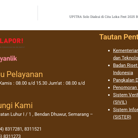
UPITRA Solo Diakui di Cita Loka Fest 2025 
Tautan Pen
Kementerian
dan Teknolo
Badan Riset
u Pelayanan
Indonesia
Pangkalan D
Kamis : 08.00 s/d 15.30 Jum’at : 08.00 s/d
Penomoran I
Sistem Verif
(SIVIL)
ungi Kami
Sistem Info
yatan Luhur I / 1 , Bendan Dhuwur, Semarang –
(SISTER)
24) 8317281, 8311521
4) 8311273