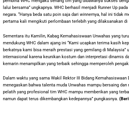
pembina WHC mengaku senang tim yang dibawanya sukses dengan 
lalui bersama” ungkapnya. WHC berhasil menjadi Runner Up pada k
negara. “Hanya beda satu poin saja dari
winner
nya, hal ini tidak
pertama kali mengikuti perlombaan terlebih yang dilaksanakan di 
Sementara itu Kamilin, Kabag Kemahasiswaan Unwahas yang turu
mendukung WHC dalam ajang ini “Kami ucapkan terima kasih kepa
berkatnya kami bisa meraih prestasi yang gemilang di Malaysia” 
internasional karena keunikan kostum dan interpretasi dinamis 
kemarin menampilkan yang terbaik sehingga memperoleh pengaku
Dalam waktu yang sama Wakil Rektor III Bidang Kemahasiswaan Dr
menegaskan bahwa talenta muda Unwahas mampu bersaing dan men
pelatih yang profesional tim WHC mampu memberikan yang terbaik. 
namun dapat terus dikembangkan kedepannya” pungkasnya.
(Ber