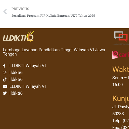
Prev
PREVIOUS
Sosialisasi Program PIP Kuliah: Bantuan UKT Tahun 2025
Lembaga Layanan Pendidikan Tinggi Wilayah VI Jawa
Tengah
LLDIKTI Wilayah VI
Wakt
lldikti6
Senin – 
lldikti6
16.00
LLDIKTI Wilayah VI
lldikti6
Kunj
Jl. Pawi
50233
Telp. (0
Fax. (02