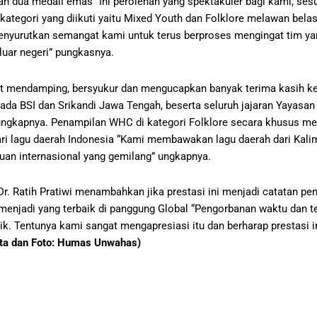
dua medali emas “Ini perolehan yang spektakuler bagi kami, sesu
ategori yang diikuti yaitu Mixed Youth dan Folklore melawan bela
 menyurutkan semangat kami untuk terus berproses mengingat tim y
luar negeri” pungkasnya.
t mendamping, bersyukur dan mengucapkan banyak terima kasih kep
da BSI dan Srikandi Jawa Tengah, beserta seluruh jajaran Yayas
ungkapnya. Penampilan WHC di kategori Folklore secara khusus men
dari lagu daerah Indonesia “Kami membawakan lagu daerah dari Kali
an internasional yang gemilang” ungkapnya.
. Ratih Pratiwi menambahkan jika prestasi ini menjadi catatan pe
jadi yang terbaik di panggung Global “Pengorbanan waktu dan te
Tentunya kami sangat mengapresiasi itu dan berharap prestasi ini 
ita dan Foto: Humas Unwahas)