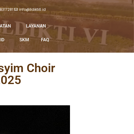
 8317281
info@lldikti6.id
IATAN
LAYANAN
ID
SKM
FAQ
syim Choir
2025