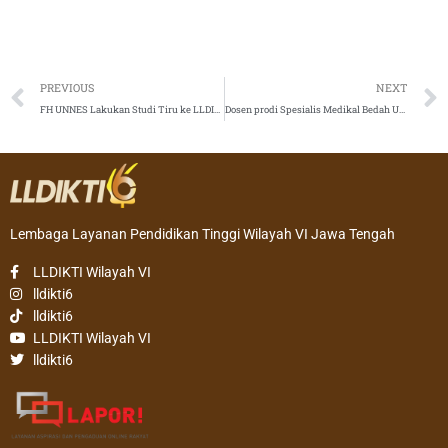
Prev
PREVIOUS
NEXT
FH UNNES Lakukan Studi Tiru ke LLDIKTI Wilayah VI: Perkuat Kinerja Pelayanan Publik
Dosen prodi Spesialis Medikal Bedah UNIMUS Semarang Raih Juara Harapan II Lomba Artikel Ilmiah Nasional, Usung Gagasan Keperawatan Inovatif Berbasis Bukti
Lembaga Layanan Pendidikan Tinggi Wilayah VI Jawa Tengah
LLDIKTI Wilayah VI
lldikti6
lldikti6
LLDIKTI Wilayah VI
lldikti6