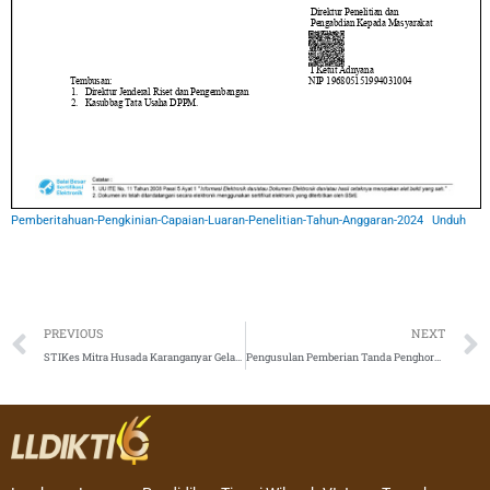
Pemberitahuan-Pengkinian-Capaian-Luaran-Penelitian-Tahun-Anggaran-2024
Unduh
Prev
PREVIOUS
NEXT
STIKes Mitra Husada Karanganyar Gelar Wisuda Periode II Tahun 2025, Kukuhkan 249 Lulusan Tenaga Kesehatan Unggul
Pengusulan Pemberian Tanda Penghormatan Satyalancana Karya Satya bagi Pegawai Negeri Sipil