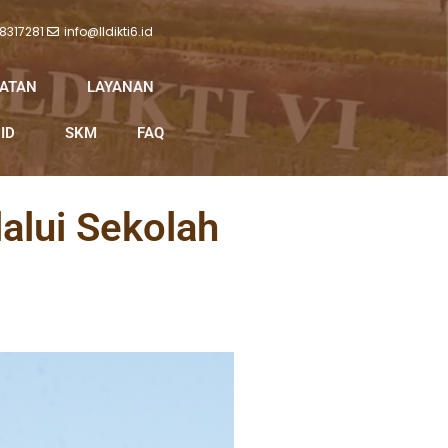
 8317281
info@lldikti6.id
IATAN
LAYANAN
ID
SKM
FAQ
alui Sekolah