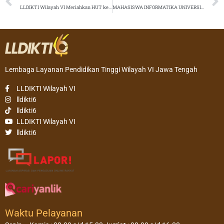
LLDIKTI Wilayah VI Meriahkan HUT ke-80 RI dengan Semangat Nasionalisme dan Kebersamaan
MAHASISWA INFORMATIKA UNIVERSITAS SAHID SURAKARTA LOLOS PROGRAM ASAH DICODING 2025: BUKTI KETANGGUHAN GENERASI DIGITAL
Lembaga Layanan Pendidikan Tinggi Wilayah VI Jawa Tengah
LLDIKTI Wilayah VI
lldikti6
lldikti6
LLDIKTI Wilayah VI
lldikti6
Waktu Pelayanan