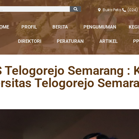
Buka Peta
(024)
OME
PROFIL
BERITA
PENGUMUMAN
KEG
DIREKTORI
PERATURAN
ARTIKEL
PP
 Telogorejo Semarang : K
rsitas Telogorejo Semar