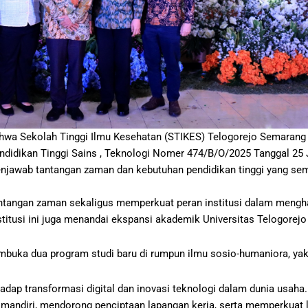
 Sekolah Tinggi Ilmu Kesehatan (STIKES) Telogorejo Semarang k
ndidikan Tinggi Sains , Teknologi Nomer 474/B/O/2025 Tanggal 25 
enjawab tantangan zaman dan kebutuhan pendidikan tinggi yang sem
tangan zaman sekaligus memperkuat peran institusi dalam menghad
stitusi ini juga menandai ekspansi akademik Universitas Telogorejo
buka dua program studi baru di rumpun ilmu sosio-humaniora, yak
hadap transformasi digital dan inovasi teknologi dalam dunia usaha.
 mandiri, mendorong penciptaan lapangan kerja, serta memperkuat 