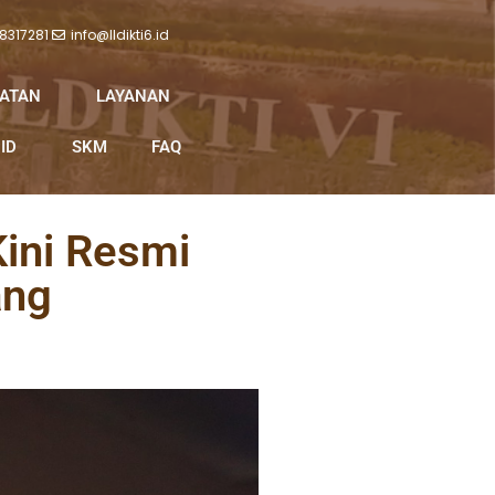
 8317281
info@lldikti6.id
IATAN
LAYANAN
ID
SKM
FAQ
ini Resmi
ang