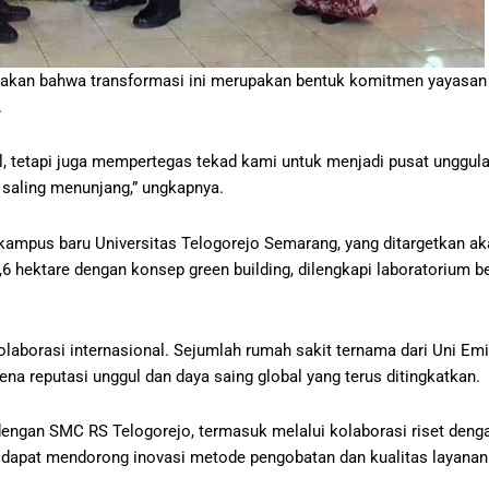
atakan bahwa transformasi ini merupakan bentuk komitmen yayasa
.
al, tetapi juga mempertegas tekad kami untuk menjadi pusat unggul
 saling menunjang,” ungkapnya.
mpus baru Universitas Telogorejo Semarang, yang ditargetkan ak
,6 hektare dengan konsep green building, dilengkapi laboratorium b
olaborasi internasional. Sejumlah rumah sakit ternama dari Uni Em
na reputasi unggul dan daya saing global yang terus ditingkatkan.
engan SMC RS Telogorejo, termasuk melalui kolaborasi riset denga
ni dapat mendorong inovasi metode pengobatan dan kualitas layanan