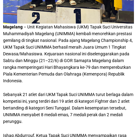
Magelang
– Unit Kegiatan Mahasiswa (UKM) Tapak Suci Universitas
Muhammadiyah Magelang (UNIMMA) kembali menorehkan prestasi
gemilang di tingkat nasional. Pada ajang Magelang Championship 4,
UKM Tapak Suci UNIMMA berhasil meraih Juara Umum 1 Tingkat
Dewasa/Mahasiswa. Kejuaraan nasional ini diselenggarakan pada
Sabtu dan Minggu (21–22/6) di GOR Samapta Magelang dalam
rangka memperingati Hari Bhayangkara ke-79 dan memperebutkan
Piala Kementerian Pemuda dan Olahraga (Kemenpora) Republik
Indonesia.
Sebanyak 21 atlet dari UKM Tapak Suci UNIMMA turut berlaga dalam
kompetisi ini, yang terdiri dari 19 atlet di kategori Fighter dan 2 atlet
bertanding di kategori Seni Tunggal. Dalam kesempatan tersebut,
UNIMMA menyabet 8 medali emas, 7 medali perak dan 2 medali
perunggu.
Ishaq Abdurrouf, Ketua Tapak Suci UNIMMA menyampaikan rasa