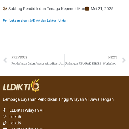
Subbag Pendidik dan Tenaga Kependidikan
Mei 21, 2025
Pembukaan ajuan JAD AA dan Lektor
Unduh
Prev
PREVIOUS
NEXT
Pendaftaran Calon Asesor Akreditasi Jurnal Nasional Tahun 2025
Undangan PINARAK SERIES : Workshop Penjaminan Mutu Eksternal bagi Program Studi Angkatan 1
Lembaga Layanan Pendidikan Tinggi Wilayah VI Jawa Tengah
LLDIKTI Wilayah VI
lldikti6
lldikti6