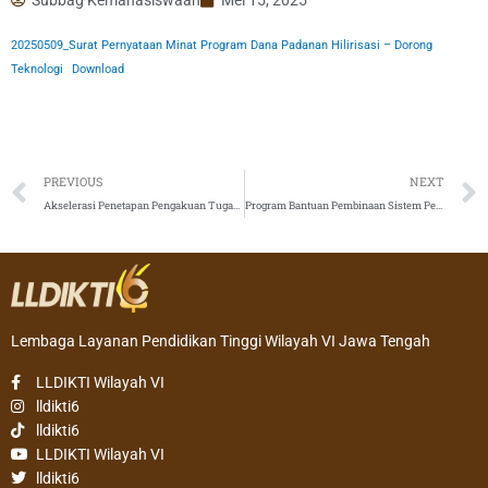
20250509_Surat Pernyataan Minat Program Dana Padanan Hilirisasi – Dorong
Teknologi
Download
Prev
PREVIOUS
NEXT
Akselerasi Penetapan Pengakuan Tugas Belajar
Program Bantuan Pembinaan Sistem Penjaminan Mutu Internal (SPMI) di Perguruan Tinggi Tahun 2025
Lembaga Layanan Pendidikan Tinggi Wilayah VI Jawa Tengah
LLDIKTI Wilayah VI
lldikti6
lldikti6
LLDIKTI Wilayah VI
lldikti6