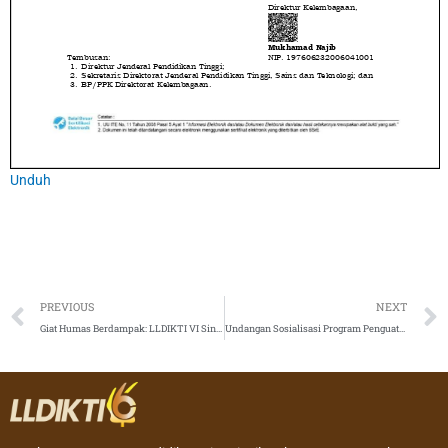
Unduh
Prev
PREVIOUS
NEXT
Giat Humas Berdampak: LLDIKTI VI Sinergikan Humas PTS Wilayah Banyumas
Undangan Sosialisasi Program Penguatan Perguruan Tinggi Swasta (PP-PTS) Tahun 2025