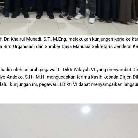
of. Dr. Khairul Munadi, S.T., M.Eng. melakukan kunjungan kerja ke k
ala Biro Organisasi dan Sumber Daya Manusia Sekretaris Jenderal K
ihadiri oleh seluruh pegawai LLDikti Wilayah VI yang menyambut Dir
idyo Andoko, S.H., M.H. mengucapkan terima kasih kepada Dirjen Di
alui kunjungan ini, pegawai LLDikti VI dapat menyampaikan langsun