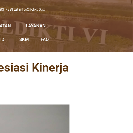
 8317281
info@lldikti6.id
IATAN
LAYANAN
ID
SKM
FAQ
esiasi Kinerja