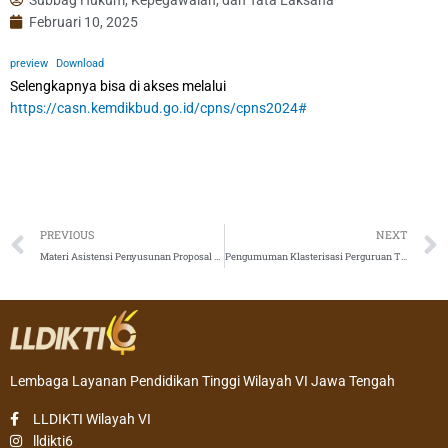
Februari 10, 2025
preview
Download
Selengkapnya bisa di akses melalui
https://casn.kemdikbud.go.id/cpns/cpns2024#
Prev
PREVIOUS
NEXT
Materi Asistensi Penyusunan Proposal PKM bagi Mahasiswa – Tanggal 5 & 6 Februari 2025
Pengumuman Klasterisasi Perguruan Tinggi Penyelenggara Pendidikan Vokasi Tahun 2025
Lembaga Layanan Pendidikan Tinggi Wilayah VI Jawa Tengah
LLDIKTI Wilayah VI
lldikti6