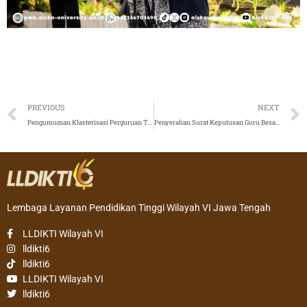
Prev
PREVIOUS
NEXT
Pengumuman Klasterisasi Perguruan Tinggi Tahun 2025
Penyerahan Surat Keputusan Guru Besar di LLDIKTI Wilayah VI : Tonggak Baru Untuk Peningkatan Mutu Pendidikan
Lembaga Layanan Pendidikan Tinggi Wilayah VI Jawa Tengah
LLDIKTI Wilayah VI
lldikti6
lldikti6
LLDIKTI Wilayah VI
lldikti6