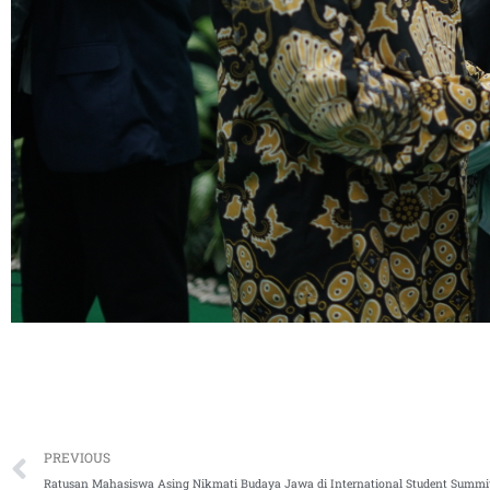
Prev
PREVIOUS
Ratusan Mahasiswa Asing Nikmati Budaya Jawa di International Student Summi