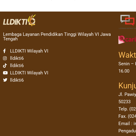
Lembaga Layanan Pendidikan Tinggi Wilayah VI Jawa
Tengah
LLDIKTI Wilayah VI
Wakt
lldikti6
Senin – 
lldikti6
16.00
LLDIKTI Wilayah VI
lldikti6
Kunj
Jl. Pawi
50233
Telp. (0
Fax. (02
Email : i
Pengadua