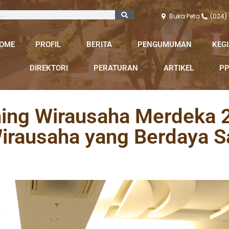
Buka Peta
(024)
OME
PROFIL
BERITA
PENGUMUMAN
KEG
DIREKTORI
PERATURAN
ARTIKEL
PP
ing Wirausaha Merdeka 
irausaha yang Berdaya Sa