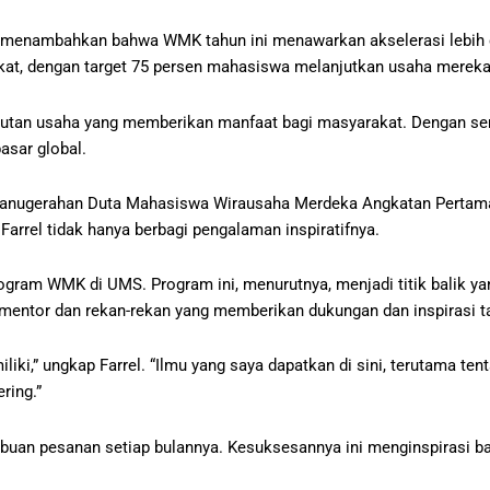
tno, menambahkan bahwa WMK tahun ini menawarkan akselerasi lebih
at, dengan target 75 persen mahasiswa melanjutkan usaha mereka 
anjutan usaha yang memberikan manfaat bagi masyarakat. Dengan 
asar global.
nganugerahan Duta Mahasiswa Wirausaha Merdeka Angkatan Pertama
 Farrel tidak hanya berbagi pengalaman inspiratifnya.
program WMK di UMS. Program ini, menurutnya, menjadi titik balik 
entor dan rekan-rekan yang memberikan dukungan dan inspirasi tak
i,” ungkap Farrel. “Ilmu yang saya dapatkan di sini, terutama te
ring.”
n ribuan pesanan setiap bulannya. Kesuksesannya ini menginspirasi