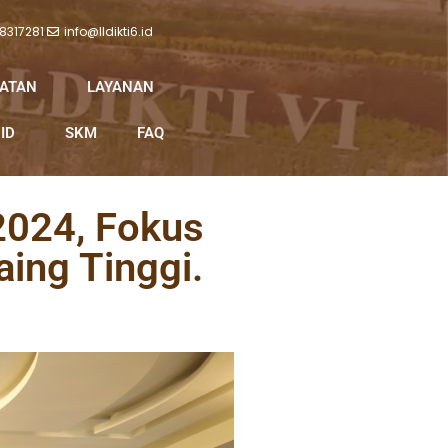
 8317281
info@lldikti6.id
IATAN
LAYANAN
ID
SKM
FAQ
2024, Fokus
ing Tinggi.