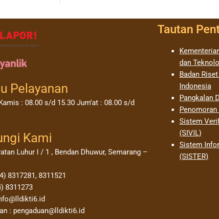
Tautan Pen
Kementerian
dan Teknolo
Badan Riset
u Pelayanan
Indonesia
Pangkalan D
Kamis : 08.00 s/d 15.30 Jum’at : 08.00 s/d
Penomoran I
Sistem Verif
(SIVIL)
ungi Kami
Sistem Info
yatan Luhur I / 1 , Bendan Dhuwur, Semarang –
(SISTER)
24) 8317281, 8311521
4) 8311273
nfo@lldikti6.id
n : pengaduan@lldikti6.id