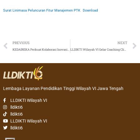
Surat Linimasa Peluncuran Fitur Manajemen PTK
Download
Prev
PREVIOUS
NEXT
KEDAIREKA Perkuat Kolaborasi Inovasi Lewat RekaTalks di LLDIKTI Wilayah VI Semarang
LLDIKTI Wilayah VI Gelar Coaching Clinic dalam Rangka Meningkatkan Peran Humas di Era Digital dan Society 5.0
Lembaga Layanan Pendidikan Tinggi Wilayah VI Jawa Tengah
LLDIKTI Wilayah VI
lldikti6
lldikti6
LLDIKTI Wilayah VI
lldikti6