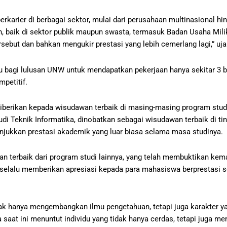
arier di berbagai sektor, mulai dari perusahaan multinasional hin
n, baik di sektor publik maupun swasta, termasuk Badan Usaha Mi
sebut dan bahkan mengukir prestasi yang lebih cemerlang lagi,” uja
gu bagi lulusan UNW untuk mendapatkan pekerjaan hanya sekitar 3 b
petitif.
berikan kepada wisudawan terbaik di masing-masing program studi 
udi Teknik Informatika, dinobatkan sebagai wisudawan terbaik di tin
unjukkan prestasi akademik yang luar biasa selama masa studinya.
wan terbaik dari program studi lainnya, yang telah membuktikan k
elalu memberikan apresiasi kepada para mahasiswa berprestasi s
ak hanya mengembangkan ilmu pengetahuan, tetapi juga karakter y
saat ini menuntut individu yang tidak hanya cerdas, tetapi juga mem