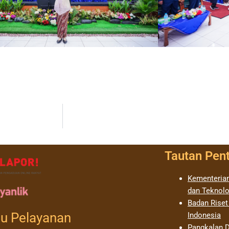
Tautan Pen
Kementerian
dan Teknolo
Badan Riset
u Pelayanan
Indonesia
Pangkalan D