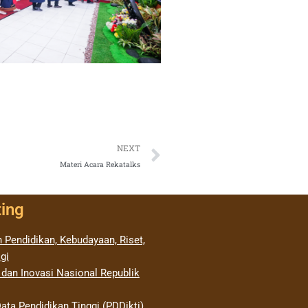
Next
NEXT
Materi Acara Rekatalks
ting
 Pendidikan, Kebudayaan, Riset,
gi
 dan Inovasi Nasional Republik
ata Pendidikan Tinggi (PDDikti)