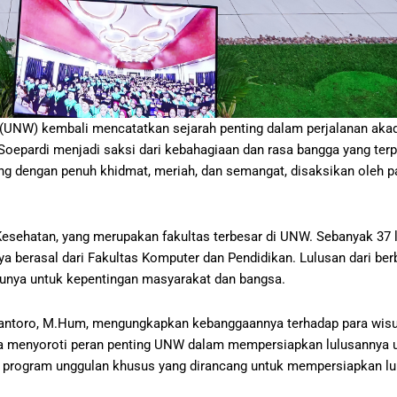
 (UNW) kembali mencatatkan sejarah penting dalam perjalanan ak
epardi menjadi saksi dari kebahagiaan dan rasa bangga yang terp
ng dengan penuh khidmat, meriah, dan semangat, disaksikan oleh pa
.
 Kesehatan, yang merupakan fakultas terbesar di UNW. Sebanyak 37 l
erasal dari Fakultas Komputer dan Pendidikan. Lulusan dari berba
unya untuk kepentingan masyarakat dan bangsa.
ubyantoro, M.Hum, mengungkapkan kebanggaannya terhadap para wi
ga menyoroti peran penting UNW dalam mempersiapkan lulusannya u
ki program unggulan khusus yang dirancang untuk mempersiapkan l