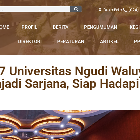
Buka Peta
(024)
OME
PROFIL
BERITA
PENGUMUMAN
KEG
DIREKTORI
PERATURAN
ARTIKEL
PP
7 Universitas Ngudi Walu
di Sarjana, Siap Hadapi 