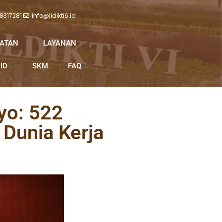
 8317281
info@lldikti6.id
IATAN
LAYANAN
ID
SKM
FAQ
yo: 522
Dunia Kerja