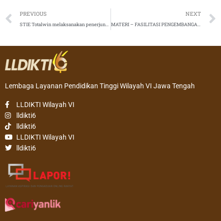
Prev
PREVIOUS
NEXT
STIE Totalwin melaksanakan penerjunan mahasiswa KKU (Kuliah Kerja Usaha) di Kabupaten Kendal
MATERI – FASILITASI PENGEMBANGAN PROGRAM INTERNASIONAL PERGURUAN TINGGI SWASTA DI LINGKUNGAN LLDIKTI WILAYAH VI TAHUN 2024 ANGKATAN II
Lembaga Layanan Pendidikan Tinggi Wilayah VI Jawa Tengah
LLDIKTI Wilayah VI
lldikti6
lldikti6
LLDIKTI Wilayah VI
lldikti6