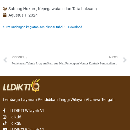
Subbag Hukum, Kepegawaian, dan Tata Laksana
Agustus 1, 2024
surat-undangan-kegiatan-sosialisasi-tubel-1
Download
Prev
PREVIOUS
NEXT
Penjelasan Teknis Program Kampus Merdeka Mandiri Membangun Desa/KKN Tematik dan Proyek Kemanusiaan
Penetapan Nomor Kontrak Pengabdian kepada Masyarakat Tahun 2024 Batch II, KATALIS dan Bantuan Luaran Prototipe
Lembaga Layanan Pendidikan Tinggi Wilayah VI Jawa Tengah
LLDIKTI Wilayah VI
lldikti6
lldikti6
LLDIKTI Wilayah VI