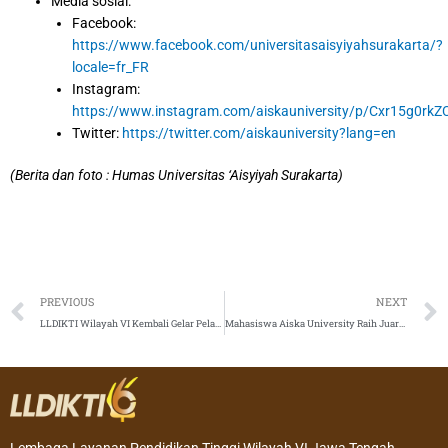
Media sosial:
Facebook:
https://www.facebook.com/universitasaisyiyahsurakarta/?
locale=fr_FR
Instagram:
https://www.instagram.com/aiskauniversity/p/Cxr15g0rkZ
Twitter:
https://twitter.com/aiskauniversity?lang=en
(Berita dan foto : Humas Universitas ‘Aisyiyah Surakarta)
Prev
PREVIOUS
NEXT
LLDIKTI Wilayah VI Kembali Gelar Pelantikan dan Pengambilan Sumpah Aparatur Sipil Negara
Mahasiswa Aiska University Raih Juara 3 di Lomba Public Speaking Contest PHYSICOM 1.0 Tingkat Nasional