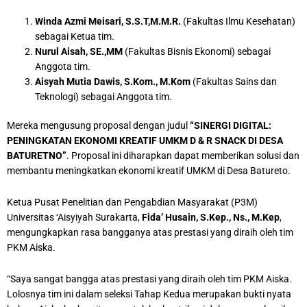
Winda Azmi Meisari, S.S.T,M.M.R.
(Fakultas Ilmu Kesehatan)
sebagai Ketua tim.
Nurul Aisah, SE.,MM
(Fakultas Bisnis Ekonomi) sebagai
Anggota tim.
Aisyah Mutia Dawis, S.Kom., M.Kom
(Fakultas Sains dan
Teknologi) sebagai Anggota tim.
Mereka mengusung proposal dengan judul
“SINERGI DIGITAL:
PENINGKATAN EKONOMI KREATIF UMKM D & R SNACK DI DESA
BATURETNO”
. Proposal ini diharapkan dapat memberikan solusi dan
membantu meningkatkan ekonomi kreatif UMKM di Desa Batureto.
Ketua Pusat Penelitian dan Pengabdian Masyarakat (P3M)
Universitas ‘Aisyiyah Surakarta,
Fida’ Husain, S.Kep., Ns., M.Kep
,
mengungkapkan rasa bangganya atas prestasi yang diraih oleh tim
PKM Aiska.
“Saya sangat bangga atas prestasi yang diraih oleh tim PKM Aiska.
Lolosnya tim ini dalam seleksi Tahap Kedua merupakan bukti nyata