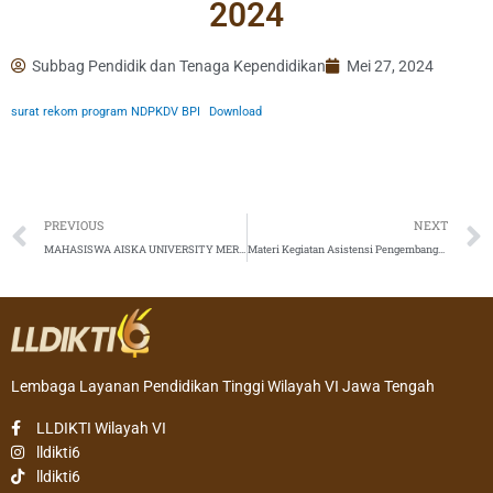
2024
Subbag Pendidik dan Tenaga Kependidikan
Mei 27, 2024
surat rekom program NDPKDV BPI
Download
Prev
PREVIOUS
NEXT
MAHASISWA AISKA UNIVERSITY MERAIH JUARA 1 LOMBA PIDATO BAHASA INGGRIS TINGKAT NASIONAL
Materi Kegiatan Asistensi Pengembangan dan Inovasi BKP: Proyek Kemanusiaan dalam Implementasi MBKM Tahun 2024
Lembaga Layanan Pendidikan Tinggi Wilayah VI Jawa Tengah
LLDIKTI Wilayah VI
lldikti6
lldikti6