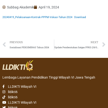
Subbag Akademik
April 19, 2024
20240419_Pelaksanaan-Kontrak-PPPM-Vokasi-Tahun-2024
Download
Prev
PREVIOUS
NEXT
Sosialisasi PEKSIMINAS Tahun 2024
Update Pembentukan Satgas PPKS (19/04/2024)
Lembaga Layanan Pendidikan Tinggi Wilayah VI Jawa Tengah
LLDIKTI Wilayah VI
lldikti6
lldikti6
LLDIKTI Wilayah VI
lldikti6