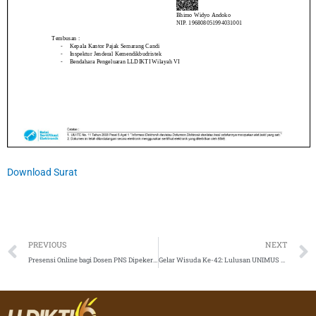
Download Surat
Prev
PREVIOUS
NEXT
Presensi Online bagi Dosen PNS Dipekerjakan (Dpk) di Lingkungan LLDIKTI Wilayah VI
Gelar Wisuda Ke-42: Lulusan UNIMUS Diharap Mampu Berperan Positif di Masyarakat