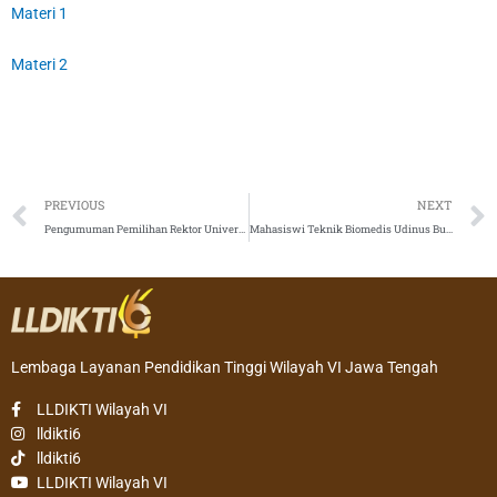
Materi 1
Materi 2
Prev
PREVIOUS
NEXT
Pengumuman Pemilihan Rektor Universitas Udayana Periode 2024 – 2028
Mahasiswi Teknik Biomedis Udinus Buat Kaki Palsu yang Lebih Ekonomis dan Humanis
Lembaga Layanan Pendidikan Tinggi Wilayah VI Jawa Tengah
LLDIKTI Wilayah VI
lldikti6
lldikti6
LLDIKTI Wilayah VI