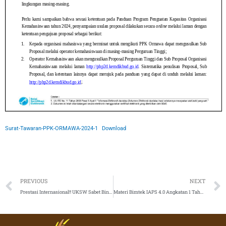
Surat-Tawaran-PPK-ORMAWA-2024-1
Download
Prev
PREVIOUS
NEXT
Prestasi Internasional!! UKSW Sabet Bintang Tiga secara Menyeluruh dan Bintang Lima untuk Employability dari QS Stars
Materi Bimtek IAPS 4.0 Angkatan 1 Tahun 2024