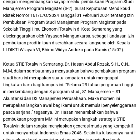
dengan mengembangkan sayap melalui pembukaan Program Studi
Manajemen Program Magister (S-2). Surat Keputusan Mendikbud
Ristek Nomor 161/E/O/2024 Tanggal 01 Februari 2024 tentang Izin
Pembukaan Program Studi Manajemen Program Magister pada
Sekolah Tinggi Ilmu Ekonomi Totalwin di Kota Semarang yang
diselenggarakan oleh Yayasan Mangunkarsa, sebagai landasan izin
pembukaan prodi ini pun diserahkan secara langsung oleh Kepala
LLDIKTI Wilayah VI, Bhimo Widyo Andoko pada Kamis (15/02).
Ketua STIE Totalwin Semarang, Dr. Hasan Abdul Rozak, S.H., C.N.,
M.M, dalam sambutannya menyatakan bahwa pembukaan program
studi baru ini merupakan suatu lompatan untuk menggapai
tingkatan baru bagi kampus ini. “Selama 23 tahun perguruan tinggi
ini berkembang dengan 3 program studi, S1 Manajemen – S1
Akuntansi dan D3 Manajemen Perusahaan. Maka momen ini
merupakan langkah awal bagi kami untuk memulai penyelenggaraan
pasca sarjana.” tegasnya. Dr. Hasan menambahkan bahwa
pembukaan program MM ini merupakan langkah strategis STIE
Totalwin dalam rangka menyiapkan generasi muda yang kompetitif
untuk menyambut Indonesia Emas 2045. Selain itu lulusannya nanti
diharapkan dapat mengisi era dimana bisnis menjadi sebuah