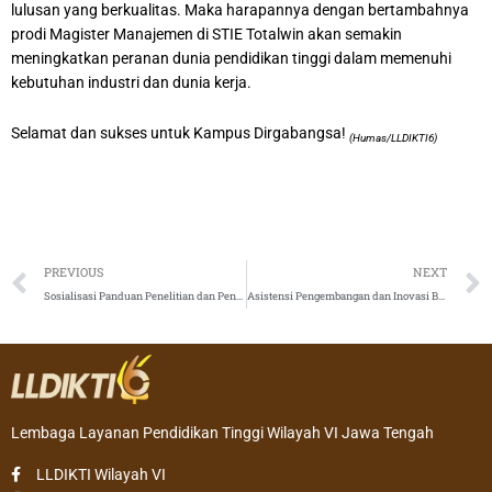
lulusan yang berkualitas. Maka harapannya dengan bertambahnya
prodi Magister Manajemen di STIE Totalwin akan semakin
meningkatkan peranan dunia pendidikan tinggi dalam memenuhi
kebutuhan industri dan dunia kerja.
Selamat dan sukses untuk Kampus Dirgabangsa!
(Humas/LLDIKTI6)
Prev
PREVIOUS
NEXT
Sosialisasi Panduan Penelitian dan Pengabdian kepada Masyarakat di Lingkungan LLDIKTI – 15 Februari 2024
Asistensi Pengembangan dan Inovasi BKP dalam Implementasi MBKM Angkatan I dan II Tahun 2024
Lembaga Layanan Pendidikan Tinggi Wilayah VI Jawa Tengah
LLDIKTI Wilayah VI