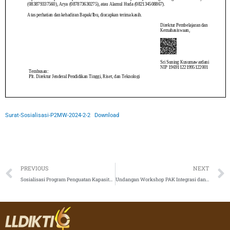
Surat-Sosialisasi-P2MW-2024-2-2
Download
Prev
PREVIOUS
NEXT
Sosialisasi Program Penguatan Kapasitas Organisasi Kemahasiswaan (PPK Ormawa) 2024
Undangan Workshop PAK Integrasi dan Kenaikan Pangkat Dosen PNS dpk di LLDIKTI Wilayah VI