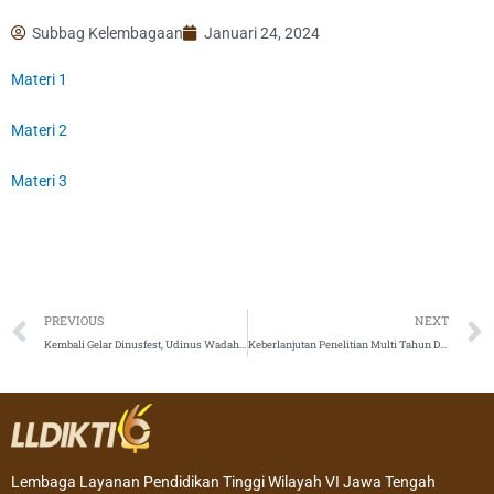
Subbag Kelembagaan
Januari 24, 2024
Materi 1
Materi 2
Materi 3
Prev
PREVIOUS
NEXT
Kembali Gelar Dinusfest, Udinus Wadahi Kreasi Pelajar se-Indonesia
Keberlanjutan Penelitian Multi Tahun DRTPM
Lembaga Layanan Pendidikan Tinggi Wilayah VI Jawa Tengah