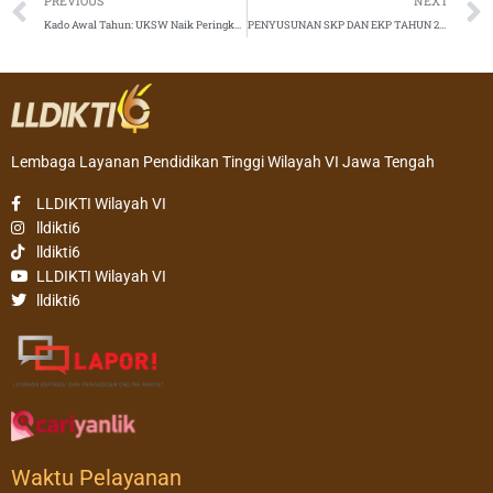
Prev
PREVIOUS
NEXT
Kado Awal Tahun: UKSW Naik Peringkat Nasional di Klasterisasi Mandiri untuk Riset dan Pengabdian Masyarakat
PENYUSUNAN SKP DAN EKP TAHUN 2023 BAGI DOSEN PNS DPK LLDIKTI VI
Lembaga Layanan Pendidikan Tinggi Wilayah VI Jawa Tengah
LLDIKTI Wilayah VI
lldikti6
lldikti6
LLDIKTI Wilayah VI
lldikti6
Waktu Pelayanan