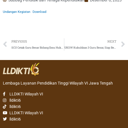
Undangan Kegiatan
Download
Prev
PREVIOUS
NEXT
SCU Cetak Guru Besar Bidang Ilmu Hukum, Soroti Kekerasan pada Perempuan
UKSW Kukuhkan 3 Guru Besar, Siap Berdaya Dampak Menuju World Class University
Lembaga Layanan Pendidikan Tinggi Wilayah VI Jawa Tengah
LLDIKTI Wilayah VI
lldikti6
lldikti6
LLDIKTI Wilayah VI
lldikti6