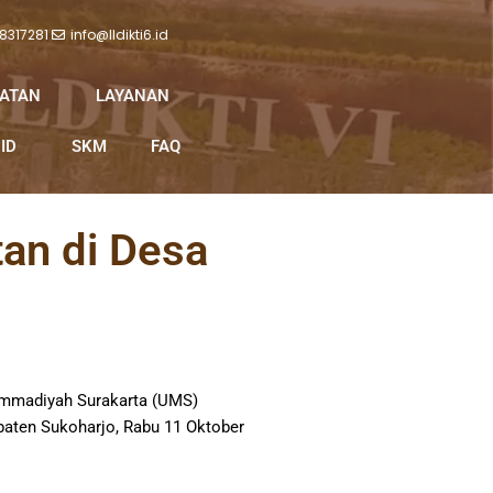
 8317281
info@lldikti6.id
IATAN
LAYANAN
ID
SKM
FAQ
an di Desa
hammadiyah Surakarta (UMS)
aten Sukoharjo, Rabu 11 Oktober