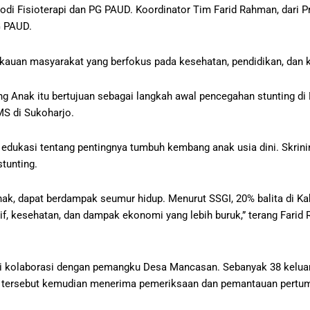
i Fisioterapi dan PG PAUD. Koordinator Tim Farid Rahman, dari Pro
PG PAUD.
uan masyarakat yang berfokus pada kesehatan, pendidikan, dan 
Anak itu bertujuan sebagai langkah awal pencegahan stunting di 
MS di Sukoharjo.
dukasi tentang pentingnya tumbuh kembang anak usia dini. Skrin
tunting.
ak, dapat berdampak seumur hidup. Menurut SSGI, 20% balita di K
if, kesehatan, dan dampak ekonomi yang lebih buruk,” terang Fari
i kolaborasi dengan pemangku Desa Mancasan. Sebanyak 38 keluar
nak tersebut kemudian menerima pemeriksaan dan pemantauan pertu