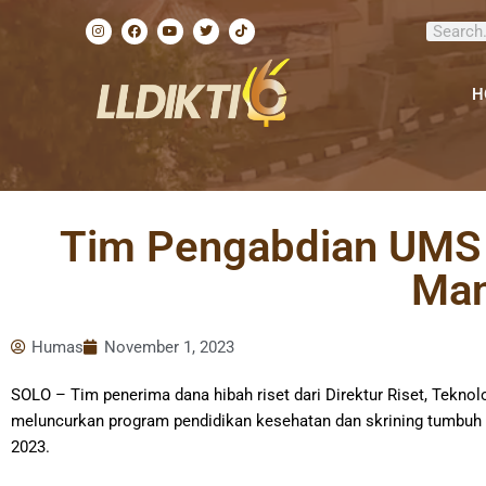
Lewati
I
F
Y
T
T
Search
ke
n
a
o
w
i
s
c
u
i
k
konten
t
e
t
t
t
a
b
u
t
o
g
o
b
e
k
H
r
o
e
r
a
k
m
Tim Pengabdian UMS 
Man
Humas
November 1, 2023
SOLO – Tim penerima dana hibah riset dari Direktur Riset, Tek
meluncurkan program pendidikan kesehatan dan skrining tumbuh
2023.