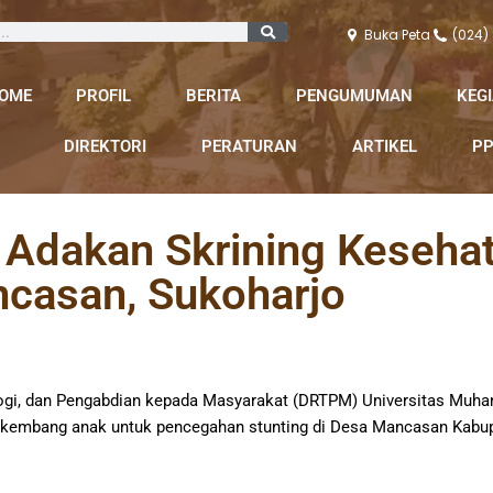
Buka Peta
(024)
OME
PROFIL
BERITA
PENGUMUMAN
KEG
DIREKTORI
PERATURAN
ARTIKEL
PP
Adakan Skrining Kesehat
casan, Sukoharjo
nologi, dan Pengabdian kepada Masyarakat (DRTPM) Universitas Mu
 kembang anak untuk pencegahan stunting di Desa Mancasan Kabup