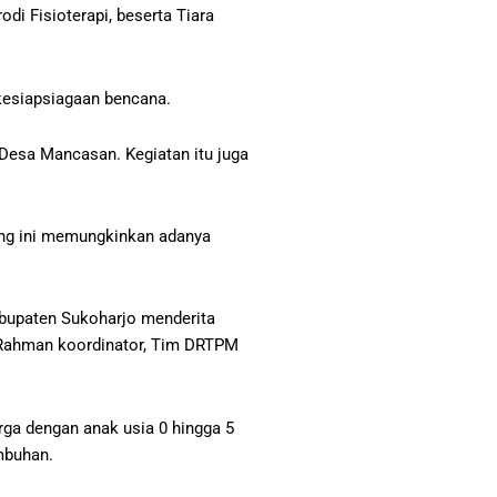
di Fisioterapi, beserta Tiara
kesiapsiagaan bencana.
Desa Mancasan. Kegiatan itu juga
ing ini memungkinkan adanya
abupaten Sukoharjo menderita
d Rahman koordinator, Tim DRTPM
ga dengan anak usia 0 hingga 5
mbuhan.