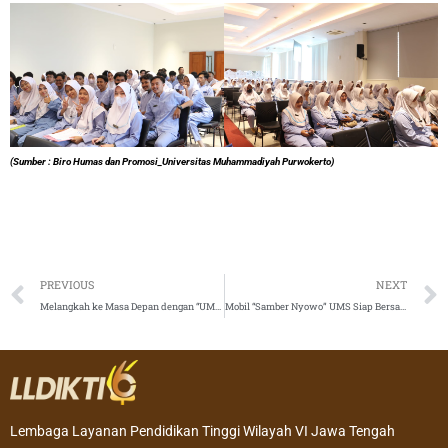
(Sumber : Biro Humas dan Promosi_Universitas Muhammadiyah Purwokerto)
Prev
PREVIOUS
NEXT
Melangkah ke Masa Depan dengan “UMP Beyond Future” dalam Penerimaan Mahasiswa Baru 2024
Mobil “Samber Nyowo” UMS Siap Bersaing di Kontes Mobil Hemat Energi 2023
Lembaga Layanan Pendidikan Tinggi Wilayah VI Jawa Tengah