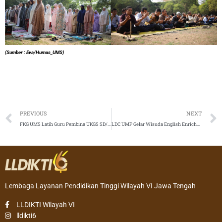
(Sumber : Eva/Humas_UMS)
Prev
PREVIOUS
NEXT
FKG UMS Latih Guru Pembina UKGS SD/MI Muhammadiyah di PDM Sukoharjo
LDC UMP Gelar Wisuda English Enrichment Program, Mahasiswa Siap Berkarier di Dunia Internasional
Lembaga Layanan Pendidikan Tinggi Wilayah VI Jawa Tengah
LLDIKTI Wilayah VI
lldikti6