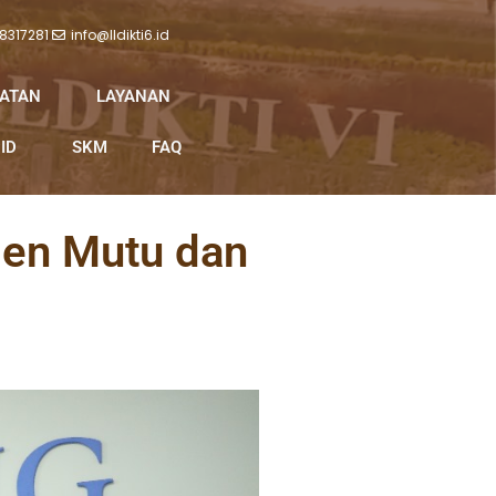
 8317281
info@lldikti6.id
IATAN
LAYANAN
ID
SKM
FAQ
men Mutu dan