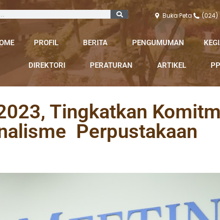
Buka Peta
(024)
OME
PROFIL
BERITA
PENGUMUMAN
KEG
DIREKTORI
PERATURAN
ARTIKEL
PP
 2023, Tingkatkan Komit
onalisme Perpustakaan