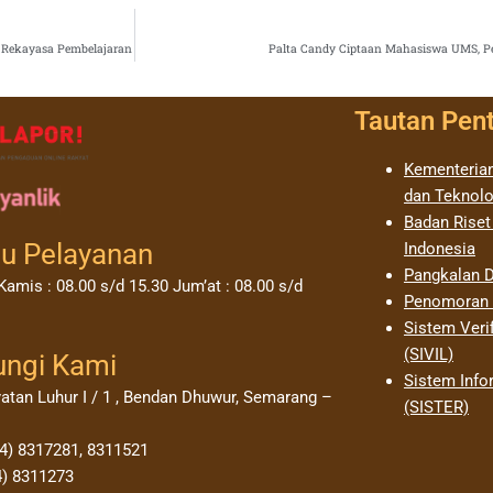
h Rekayasa Pembelajaran
Palta Candy Ciptaan Mahasiswa UMS, Pe
Tautan Pen
Kementerian
dan Teknolo
Badan Riset
u Pelayanan
Indonesia
Pangkalan D
Kamis : 08.00 s/d 15.30 Jum’at : 08.00 s/d
Penomoran I
Sistem Verif
(SIVIL)
ungi Kami
Sistem Info
yatan Luhur I / 1 , Bendan Dhuwur, Semarang –
(SISTER)
24) 8317281, 8311521
4) 8311273