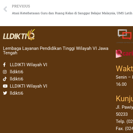
Prev
PREVIOUS
Atasi Keterbatasan Guru dan Ruang Kelas di Sanggar Belajar Malaysia, UMS Lati
Lembaga Layanan Pendidikan Tinggi Wilayah VI Jawa
Tengah
LLDIKTI Wilayah VI
Wakt
lldikti6
Senin – 
lldikti6
16.00
LLDIKTI Wilayah VI
lldikti6
Kunj
Jl. Pawi
50233
Telp. (0
Fax. (02