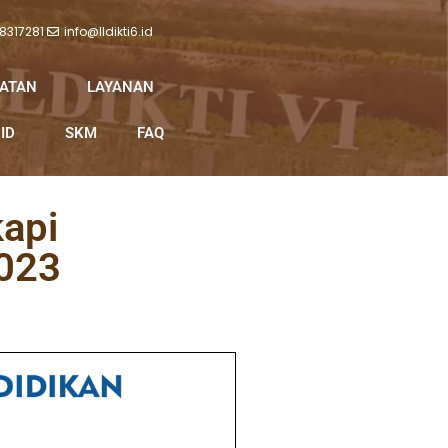
 8317281
info@lldikti6.id
IATAN
LAYANAN
ID
SKM
FAQ
api
023