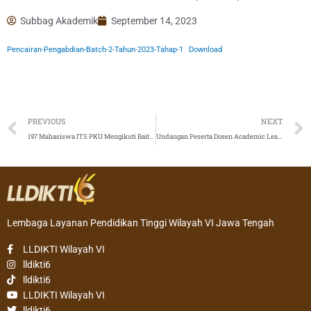
Subbag Akademik
September 14, 2023
Pencairan-Pengabdian-Batch-2-Tahun-2023-Tahap-1
Download
Prev
PREVIOUS
NEXT
197 Mahasiswa ITS PKU Mengikuti Baitul Arqom
Undangan Peserta Dosen Academic Leader LLDIKTI Wilayah VI
Lembaga Layanan Pendidikan Tinggi Wilayah VI Jawa Tengah
LLDIKTI Wilayah VI
lldikti6
lldikti6
LLDIKTI Wilayah VI
lldikti6