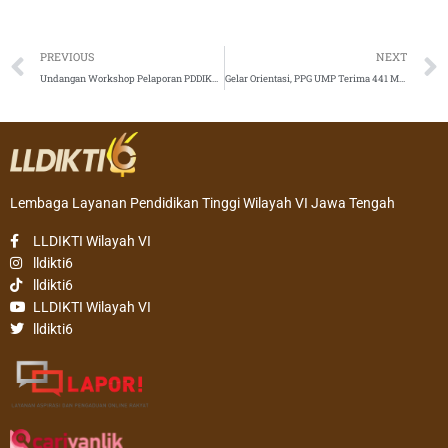
Prev
PREVIOUS
NEXT
Undangan Workshop Pelaporan PDDIKTI Semester Genap 2022/2023
Gelar Orientasi, PPG UMP Terima 441 Mahasiswa
Lembaga Layanan Pendidikan Tinggi Wilayah VI Jawa Tengah
LLDIKTI Wilayah VI
lldikti6
lldikti6
LLDIKTI Wilayah VI
lldikti6