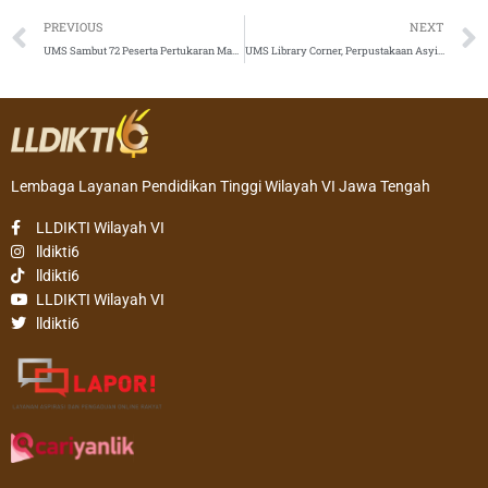
Prev
PREVIOUS
NEXT
UMS Sambut 72 Peserta Pertukaran Mahasiswa Merdeka 3
UMS Library Corner, Perpustakaan Asyik dan Nyaman bagi Siswa
Lembaga Layanan Pendidikan Tinggi Wilayah VI Jawa Tengah
LLDIKTI Wilayah VI
lldikti6
lldikti6
LLDIKTI Wilayah VI
lldikti6