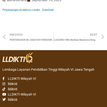
Perpanjangan-Academic-Leader
Download
Prev
PREVIOUS
NEXT
PENYERAHAN SK JABATAN FUNGSIONAL, INPASSING DAN KENAIKAN PANGKAT DOSEN (UPDATE LAMPIRAN)
LAZIZMU UMS Berikan Beasiswa Hingga Lulus Sarjana (S1)
Lembaga Layanan Pendidikan Tinggi Wilayah VI Jawa Tengah
LLDIKTI Wilayah VI
lldikti6
lldikti6
LLDIKTI Wilayah VI
lldikti6