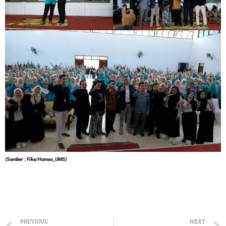
(Sumber : Fika/Humas_UMS)
Prev
PREVIOUS
NEXT