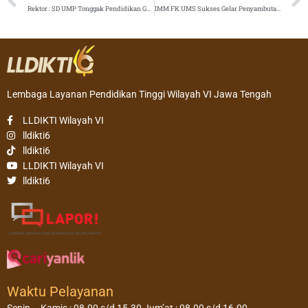
Rektor : SD UMP Tonggak Pendidikan Generasi Islami
IMM FK UMS Sukses Gelar Penyambutan Mahasiswa Baru 2023
Lembaga Layanan Pendidikan Tinggi Wilayah VI Jawa Tengah
LLDIKTI Wilayah VI
lldikti6
lldikti6
LLDIKTI Wilayah VI
lldikti6
Waktu Pelayanan
Senin – Kamis : 08.00 s/d 15.30 Jum’at : 08.00 s/d 16.00