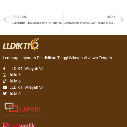
Prev
PREVIOUS
NEXT
UMP Kirim Tiga Mahasiswa Ke Filipina Ikuti Program SEA Teacher
Gelombang Pertama UMP Terima 16 Mahasiswa Internasional
Lembaga Layanan Pendidikan Tinggi Wilayah VI Jawa Tengah
LLDIKTI Wilayah VI
lldikti6
lldikti6
LLDIKTI Wilayah VI
lldikti6