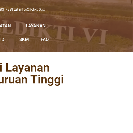
 8317281
info@lldikti6.id
IATAN
LAYANAN
ID
SKM
FAQ
i Layanan
ruan Tinggi