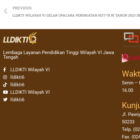
Prev
PREVIOUS
Lembaga Layanan Pendidikan Tinggi Wilayah VI Jawa
Tengah
LLDIKTI Wilayah VI
Wakt
lldikti6
Senin – 
lldikti6
16.00
LLDIKTI Wilayah VI
lldikti6
Kunj
Jl. Pawi
50233
Telp. (0
Fax. (02