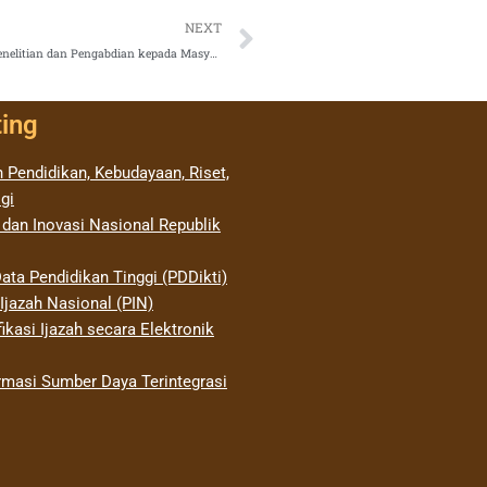
Next
NEXT
Perpanjangan Batas Waktu Pengunggahan Laporan KemajuanPenelitian dan Pengabdian kepada MasyarakatTahun 2023 pada BIMA
ting
 Pendidikan, Kebudayaan, Riset,
gi
 dan Inovasi Nasional Republik
ata Pendidikan Tinggi (PDDikti)
jazah Nasional (PIN)
ikasi Ijazah secara Elektronik
rmasi Sumber Daya Terintegrasi