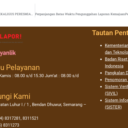
LLDKTI WILAYAH VI GELAR UPACARA PERINGATAN HUT-78 RI TAHUN 2023 SEKALIGUS PERESMIAN TANDA TANGAN ELEKTRONIK (TTE)
Tautan Pen
Kementerian
dan Teknolo
Badan Riset
u Pelayanan
Indonesia
Pangkalan D
Kamis : 08.00 s/d 15.30 Jum’at : 08.00 s/d
Penomoran I
Sistem Verif
(SIVIL)
ungi Kami
Sistem Info
yatan Luhur I / 1 , Bendan Dhuwur, Semarang –
(SISTER)
24) 8317281, 8311521
4) 8311273