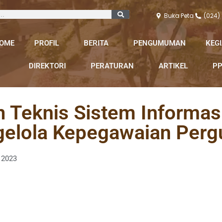
Buka Peta
(024)
OME
PROFIL
BERITA
PENGUMUMAN
KEG
DIREKTORI
PERATURAN
ARTIKEL
PP
 Teknis Sistem Informas
elola Kepegawaian Pergu
 2023