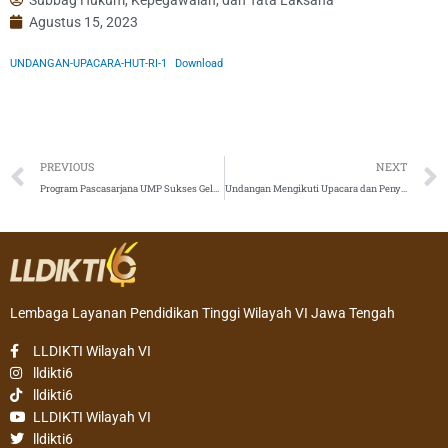
Agustus 15, 2023
UNDANGAN-UPACARA-HUT-RI-1
Download
Prev
PREVIOUS
NEXT
Program Pascasarjana UMP Sukses Gelar Konfrensi Tingkat Dunia
Undangan Mengikuti Upacara dan Penyematan Tanda Penghargaan Satya Lancana Tahun 2023
Lembaga Layanan Pendidikan Tinggi Wilayah VI Jawa Tengah
LLDIKTI Wilayah VI
lldikti6
lldikti6
LLDIKTI Wilayah VI
lldikti6