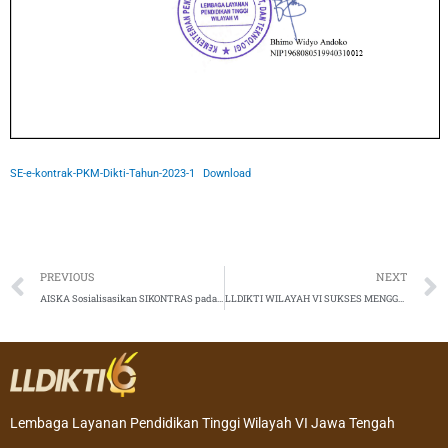
SE-e-kontrak-PKM-Dikti-Tahun-2023-1
Download
Prev
PREVIOUS
NEXT
AISKA Sosialisasikan SIKONTRAS pada Warga Kelurahan Kerten
LLDIKTI WILAYAH VI SUKSES MENGGELAR ACARA MONITORING DAN EVALUASI AKSELERASI PROGRAM PENGGABUNGAN ATAU PENYATUAN PERGURUAN TINGGI SWASTA TAHUN 2023 GELOMBANG 1
Lembaga Layanan Pendidikan Tinggi Wilayah VI Jawa Tengah